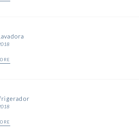
avadora
 2018
MORE
frigerador
 2018
MORE