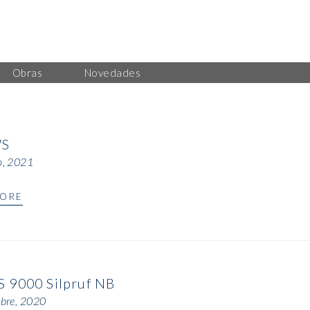
Obras
Novedades
WS
o, 2021
MORE
S 9000 Silpruf NB
bre, 2020