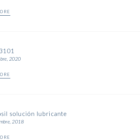
MORE
 3101
bre, 2020
MORE
il solución lubricante
mbre, 2018
MORE