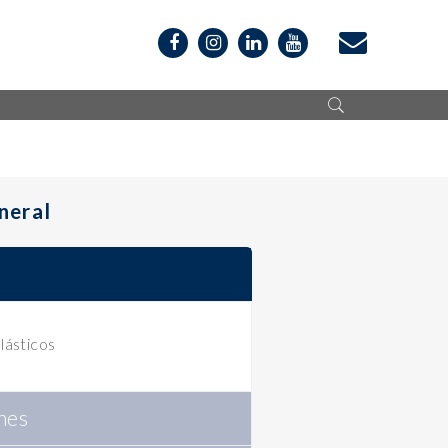
neral
lásticos
nes