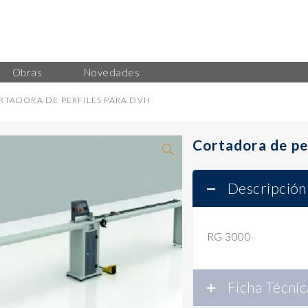
Obras
Novedades
RTADORA DE PERFILES PARA DVH
Cortadora de pe
Descripción
RG 3000
Ficha Técnic