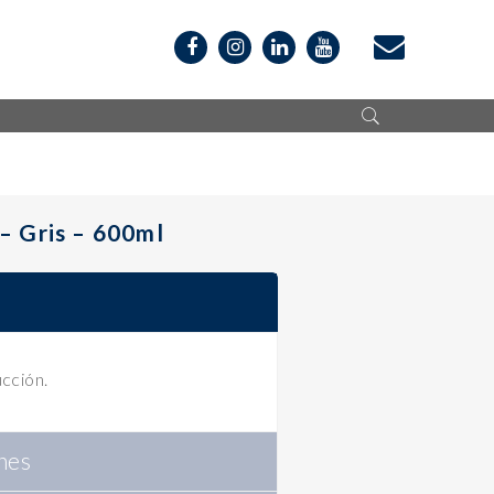
– Gris – 600ml
cción.
nes